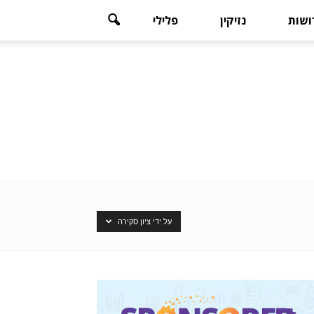
רושות
נזיקין
פלילי
על ידי ציון סקירה