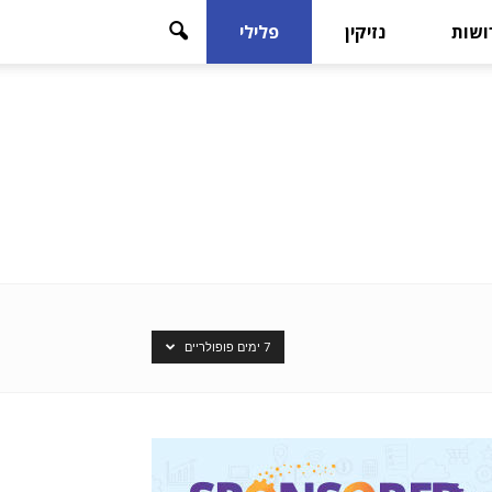
רושות
נזיקין
פלילי
7 ימים פופולריים