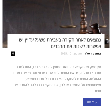
נמצאים לאחר חקירה בעבירת פשע? עדיין יש
אפשרות לשנות את הדברים
צוות פורטלו
-
אוקטובר 10, 2025
0
אין ספק שהתקופה בה חשוד ממתין להחלטה לגביו, האם לסגור
את תיקו או להעביר את החומר לתביעה, היא תקופה מלאה במתח.
ההחלטה העומדת להתקבל היא הרת גורל עבורו ותשפיע
משמעותית על המשך חייו. לכן, אם התקבלהההחלטה להעביר את
חומר...
קרא עוד