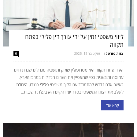
ליווי משפטי זמין על ידי עורך דין פלילי בפתח
תקווה
צוות פורטלו
-
אוקטובר 15, 2025
0
העיר פתח תקווה היא מטרופולין שוקק ותושביה מנהלים שגרת חיים
עמוסה ותובענית כפי שמאפיין את הערים הגדולות במרכז הארץ.
כאשר אדם נדרש להתמודד עם הליך משפטי פלילי כנגדו, היכולת
לשלב את ייצוגו המשפטי בסדר יומו הקיים היא בעלת חשיבות...
קרא עוד