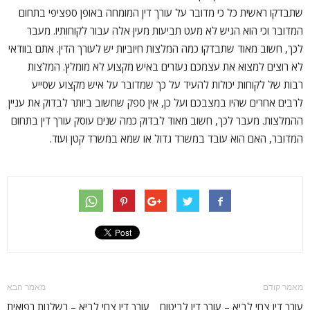
שתבדקו ראשית כל כי מדובר על עורך דין המומחה באופן ספציפי בתחום
המדובר וכי הוא הגיש לא מעט תביעות מעין אלה עבור לקוחותיו. מעבר
לכך, חשוב מאוד שתבדקו כמה המלצות חיוביות יש לעורך הדין. אתם בוודאי
לא רוצים למצוא את עצמכם נעזרים באיש מקצוע לא מומלץ. המלצות
רבות של לקוחות יכולות להעיד על כך שמדובר על איש מקצוע שסייע
לרבים אחרים שהיו במצבכם ועל כן, אין ספק שחשוב ביותר לבדוק את עניין
ההמלצות. מעבר לכך, חשוב מאוד לבדוק כמה שנים עוסק עורך דין בתחום
המדובר, האם הוא עובד במשרד גדול או שמא במשרד קטן ועוד.
מאמר קודם
מאמר הבא
עורך דין צחי לביא – עורך דין לביטוח
עורך דין צחי לביא – רשלנות רפואית