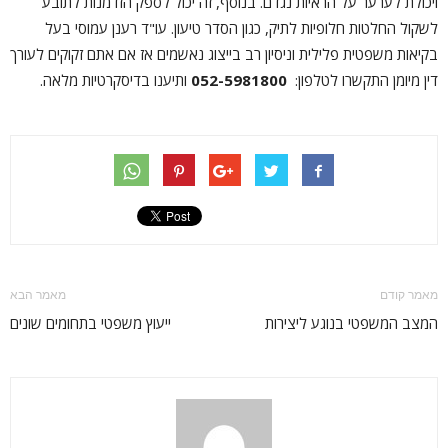
ויכולת לערער על הראיות נגדם. בנוסף, זה יכול לספק הזדמנות לתובע
לשקול החלטות חלופיות לתיק, כגון הסדר טיעון. עו"ד רענן עמוסי בעל
בקיאות משפטית פלילית וניסיון רב בייצוג נאשמים אז אם אתם זקוקים לעורך
דין מיומן התקשרו לטלפון:
052-5981800
ותיענו בדיסקרטיות מלאה.
מאמר קודם
מאמר הבא
המצב המשפטי בנוגע ליצירות
ייעוץ משפטי בתחומים שונים