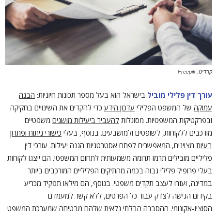
קרדיט: Freepik
עורך דין פלילי מוביל
בישראל הוא בעל מספר תכונות חיוניות:
הבנה
עמוקה
של המשפט הפלילי
עדכון הידע
כדי להקדים את השינויים בחקיקה
ובפרקטיקות המשפטיות. מסוגלות
להעביר ביעילות מושגים
משפטיים
מורכבים ללקוחות, לשופטים ולמושבעים. בנוסף, בעלי
כישורי ניתוח ופתרון
בעיות
מצוינים, המאפשרים לפתח אסטרטגיות הגנה יעילות. עורכי דין
פליליים מובילים תרמו תרומה משמעותית לתחום המשפטי. הם ייצגו לקוחות
בעלי פרופיל פלילי גבוה בכמה מהתיקים הפליליים המורכבים ביותר
במדינה, ועזרו לעצב תקדים משפטי. בנוסף, הם מילאו תפקיד מכריע
בקידום הגישה לצדק עבור כל הפרטים, ללא קשר למעמדם
הסוציו-אקונומי. ההסברה הבלתי נלאית שלהם מבטיחה שמערכת המשפט