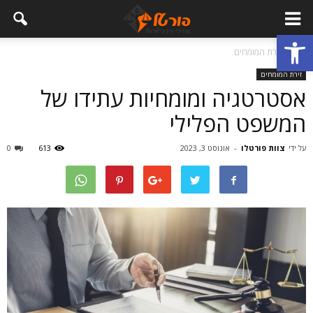
פתח סרגל נגישות
בית
זירת המומחים
זירת המומחים
אסטרטגיה ומומחיות עתידו של
המשפט הפלילי
על ידי
צוות פורטלו
-
אוגוסט 3, 2023
613
0