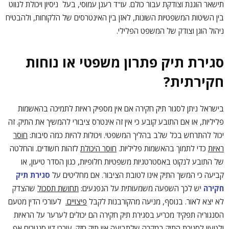
תישאר הוגנת וצודקת עבור כולם. עו"ד רענן עמוסי, בעל ניסיון ויכולת לנווט
בין השיטות המשפטיות השונות, לאזן בין האינטרסים של הלקוחות, ולהבטיח
ניהול הוגן וצודק של המשפט הפלילי.
סגירת תיק פתרון משפטי או נוחות
חקירתית?
בישראל ניתן לסגור תיק חקירה אם אין מספיק ראיות לתמיכה בהאשמות
פליליות, או אם התובע קובע כי אין זה אינטרס ציבורי להמשיך את התיק. זה
יכול להתרחש בכל שלב בהליך המשפטי. ויכולות להיות כמה סיבות:
חוסר
ראיות
כדי לתמוך בהאשמות פליליות.
חוסר היכולת
לזהות חשודים. והחלטה
של התובע לנקוט באסטרטגיות משפטיות חלופיות, כגון הסדר טיעון, או
קביעה כי המשך התיק אינו לטובת הציבור. אם מחליטים על
סגירת תיק
חקירה
יש לכך השפעה משמעותית על הנפגעים:
תחושת תסכול
שהצדק
לא יצא לאור. בנוסף, מניעה מהקורבנות לקבל
פיצויים.
לעורכי הדין מטעם
הסנגוריה תפקיד מכריע בסגירת תיק חקירה הם יכולים לערער על הראיות
ולטעון לסגירת התיק במקרה שלתביעה אין תיק חזק. עורכי דין סנגורים אף