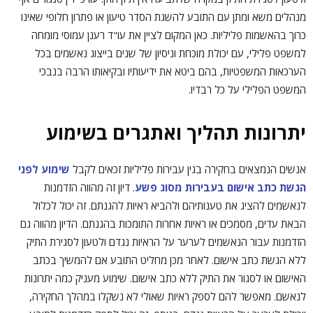
מנהלים משא ומתן עם התובע להשגת הסדר טיעון או פתרון חלופי שאינו
כרוך בהאשמות פליליות. כאן המקום לציין את עו"ד רענן עמוסי מומחה
למשפט פלילי, עם יכולת מוכחת וניסיון של שנים בייצוג נאשמים בכל
הערכאות המשפטיות, בהם ביטא את ידיעותיו ובקיאותו הרבה בנבכי
המשפט הפלילי על כל רבדיו.
יתרונות תהליך ואתגרים בשימוע
אנשים הנמצאים בחקירה בגין עבירות פליליות זכאים לקבל
שימוע לפני
הגשת כתב אישום בעבירות מסוג פשע
. דיון זה מהווה הזדמנות
לנאשמים להציג את טענותיהם ולהביא ראיות להגנתם. זה יכול לכלול
הבאת עדים, מסמכים או ראיות אחרות התומכות בהגנתם. הדיון מהווה גם
הזדמנות עבור הנאשמים לערער על הראיות נגדם ולטעון לסגירת התיק
ללא הגשת כתב אישום. לאחר מכן מחליט התובע אם להמשיך בכתב
האישום או לסגור את התיק ללא כתב אישום. שימוע מעניק כמה יתרונות
לנאשם. מאפשר להם לספק ראיות שאולי לא נשקלו במהלך החקירה,