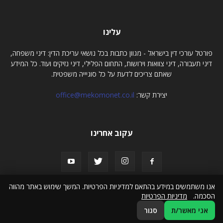
עלינו
פורטל עורכי דין בישראל - מגוון כתבות בכל נושאי עריכת הדין: דיני משפחה,
דיני תעבורה, דיני צוואות וירושות, התחום הפלילי, דיני נזיקים ועוד. כל המידע
שאתם צריכים לדעת על כל סוגיייה משפטית.
יצירת קשר:
office@mekomonet.co.il
עקוב אחרינו
אנו משתמשים במידע בהתאם למדיניות הפרטיות. המשך שימוש באתר מהווה
הסכמה.
מדיניות הפרטיות
פרסום כתבות תוכן
הצהרת נגישות
אני מאשר/ת
סגור
© כל הזכויות שמורות לפורטל עורכי דין בישראלל - portalaw.co.il