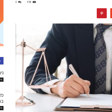
0
119
עורכי
דין
כ
גיב
די
בישראל
כל
בת
די