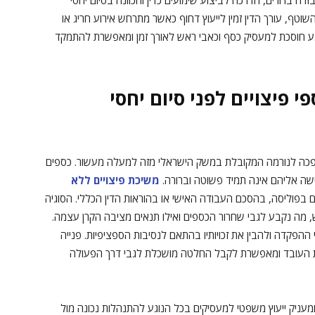
ודה ברורים, הדרכה לביצוע שימועים כדין והכוונה בסיום יחסי
טף, עורך הדין זמין לייעוץ דחוף כאשר מתרחש אירוע חריג או
נע חוסכת למעסיק כסף וכאבי ראש לאורך זמן ומאפשרת להתמקד
פיצויים לפני סיום יחסי
ם הפכה לנורמה המקובלת במשק הישראלי מזה למעלה מעשור. כספים
ישה אליהם אינה תמיד פשוטה וברורה.
משיכת פיצויים ללא
בפוליסה, בהסכם העבודה האישי או בהוראות הדין הכללי. הסוגיה
מה נקבע לגבי שחרור הכספים ואילו תנאים מציבה הקרן עצמה.
ההפקדה ולהבין את זכויותיו בהתאם לנסיבות הספציפיות. פנייה
ות העובד ומאפשרת לקבל החלטה מושכלת לגבי דרך הפעולה
ומעניק ייעוץ משפטי למעסיקים בכל הנוגע להתנהלות נכונה מול