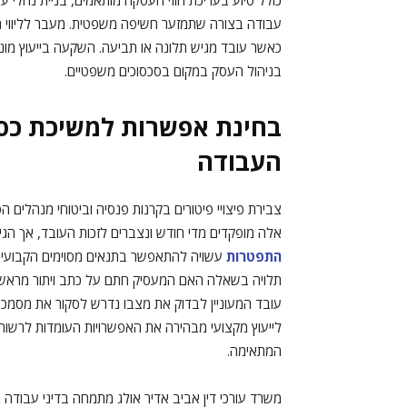
כולל סיוע בעריכת חוזי העסקה מותאמים, בניית נהלי עב
עבודה בצורה שתמזער חשיפה משפטית. מעבר לליווי השו
כאשר עובד מגיש תלונה או תביעה. השקעה בייעוץ מו
בניהול העסק במקום בסכסוכים משפטיים.
בחינת אפשרות למשיכת כספי 
העבודה
צבירת פיצויי פיטורים בקרנות פנסיה וביטוחי מנהלי
אלה מופקדים מדי חודש ונצברים לזכות העובד, אך הג
התפטרות
עשויה להתאפשר בתנאים מסוימים הקבועים 
תלויה בשאלה האם המעסיק חתם על כתב ויתור מראש, 
עובד המעוניין לבדוק את מצבו נדרש לסקור את מסמכי 
לייעוץ מקצועי מבהירה את האפשרויות העומדות לרש
המתאימה.
משרד עורכי דין אביב אדיר אולג מתמחה בדיני עבודה 