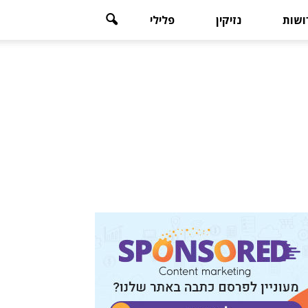
רושות
נזיקין
פלילי