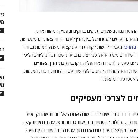
כל
מש
התעדכנות בשינויים תכופים בחוקים ובפסיקה מהווה אתגר
די
גיעים לעיתים לפתחו של בית הדין לעבודה, ותוצאותיהם משפיעות
 במרכז
מעמיד לרשות לקוחותיו ידע מקצועי מעמיק וזמינות גבוהה
הכ
שירותים משתרע על פני ייצוג בתביעות שכר וזכויות, ליווי בהליכי
די
ות עם טענות להטרדה או הפליה. הקרבה לבתי הדין האזוריים
רת הגעה מהירה לדיונים ולפגישות עם הלקוחות. הכרת המגמות
מש
ש אסטרטגיה מתאימה.
מש
די
ים לצרכי מעסיקים
ית נרחבת ונדרשים להכיר שורה ארוכה של חובות שהחוק מטיל
תום לב, עלולות להסתיים בתביעות כבדות ובפגיעה תדמיתית קשה.
הול תקין של מערך כוח האדם תוך עמידה בדרישות הדין. הייעוץ