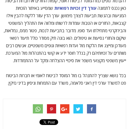
להם מול גופים כמו המוסד לביטוח לאומי, קופות החולים או חברות הביטוח.
כאן נכנס לתמונה
עורך דין זכויות רפואיות
שמסייע באיתור הזכויות
המגיעות ובהגשת תביעות לצורך מימושן. עורך הדין עוזר ללקוח להבין אילו
קצבאות, החזרים או הטבות עומדות לרשותו ומלווה את התהליך המשפטי
והבירוקרטי מתחילתו ועד סופו. מדובר בתביעות לנכות, פטור ממס, גמלאות,
שיקום והחזרי נסיעות או טיפולים. הוא בונה תיק מסודר כולל תיעוד רפואי
מעודכן ומייצג את הלקוח מול ועדות רפואיות וגופים משפטיים. אנשים רבים
מוותרים על זכויותיהם רק בגלל חוסר ידע או קושי בהתנהלות מול המערכת.
ייעוץ משפטי מקצועי משפר את סיכויי ההצלחה ומקל על ההתמודדות.
בכל נושא שצריך להתנהל בו מול המוסד לביטוח לאומי או חברות הביטוח
פנו למשרד עורכי דין ראני סלאמה, משרד עם התמחות וניסיון בדיני נזיקין.