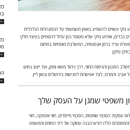
כל
בת
די
ע נזקי עשויים להשפיע באופן משמעותי על ההתנהלות הכלכלית
 כבדים, ואירוע נזיקי שלא מטופל נכון עלול להסתיים בפיצוי חלקי
כל
 פועלת עו"ד ברמן אנסטסיה, המשלבת מומחיות בתחום
מש
קי נזיקין.
די
שלב התכנון והניסוח החוזי, דרך ניהול משא ומתן, ועד ייצוג נחוש
הכ
אביב והמרכז, לצד אפשרות לפגישות בירושלים ובאון ליין.
די
נון משפטי שמגן על העסק שלך
 עסקית: הסכמי שותפות, הסכמי מייסדים, חוזי אספקה, חוזי
 מהמסמכים הללו דורש הבנה עמוקה של דיני החוזים והמשפט