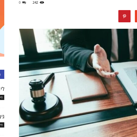
0
242
עורכי
דין
כ
לי
די
בישראל
גיב
די