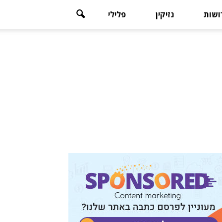
רושות
נזיקין
פלילי