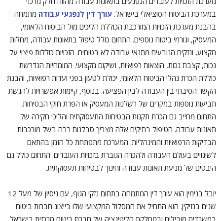
מערכת הזכויות לעובדים הנפגעים בתאונות עבודה מהווה חלק מרכזי
במערכת הביטוח הסוציאלי בישראל.
עורך דין לנפגעי עבודה
מתמחה
בהבנת מערכת הזכויות המורכבת הכוללת הליכים מול הביטוח הלאומי,
המעסיק, וגורמי ביטוח נוספים. התחום כולל טיפול בתאונות עבודה, מחלות
מקצוע, ונזקים הנובעים מתנאי עבודה לא בטוחים. הזכויות כוללות פיצוי על
נכות, קצבת נכות, הוצאות רפואיות, ושיקום מקצועי. המומחיות הנדרשת
כוללת הכרת נהלי הביטוח הלאומי, יכולת לטעון בפני ועדות רפואיות, והבנת
הקשר הסיבתי בין העבודה לבין הפציעה. בנוסף, קיימות אפשרויות להגשת
תביעות נוספות במקרים של רשלנות המעסיק או הפרת חוקי הבטיחות.
התחום מחייב גם הכרת תקנות הבטיחות התעסוקתית והליכי חקירה של
תאונות עבודה. הטיפול בתיקים אלה מצריך סבלנות רבה בשל מורכבות
הבדיקות הרפואיות והמינהליות. המערכת מתפתחת כל הזמן בהתאם
לשינויים בעולם העבודה ולהכרה הגוברת בזכויות העובדים. התחום כולל גם
היבטים של מניעת תאונות עבודה וחינוך לבטיחות תעסוקתית.
יובל בנימין הוא עורך דין המתמחה בתחום נזקי הגוף, עם ניסיון של מעל 12
שנים בנזיקין. הוא התחיל את המסלול המקצועי שלו בייצוג חברות ביטוח
במשרדים מובילים ובמחלקת הליטיגציה של חברת ביטוח מרכזית בישראל,