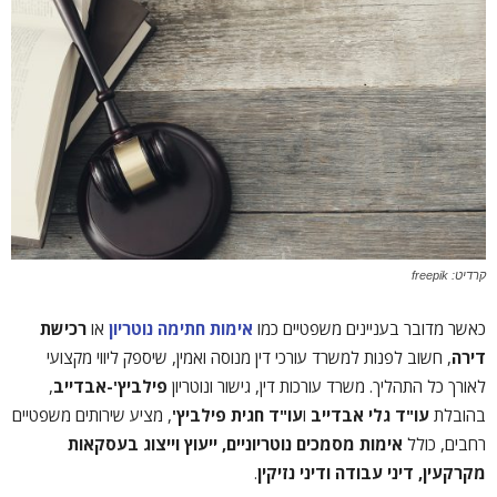
קרדיט: freepik
כאשר מדובר בעניינים משפטיים כמו
אימות חתימה נוטריון
או
רכישת
דירה
, חשוב לפנות למשרד עורכי דין מנוסה ואמין, שיספק ליווי מקצועי
לאורך כל התהליך. משרד עורכות דין, גישור ונוטריון
פילביץ'-אבדייב
,
בהובלת
עו"ד גלי אבדייב
ו
עו"ד חגית פילביץ'
, מציע שירותים משפטיים
רחבים, כולל
אימות מסמכים נוטריוניים, ייעוץ וייצוג בעסקאות
מקרקעין, דיני עבודה ודיני נזיקין
.