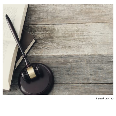
קרדיט: freepik