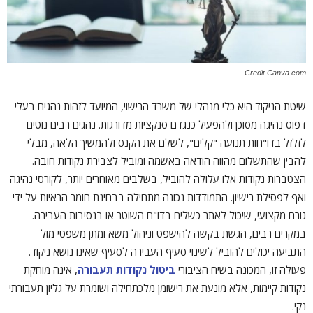
Credit Canva.com
שיטת הניקוד היא כלי מנהלי של משרד הרישוי, המיועד לזהות נהגים בעלי
דפוס נהיגה מסוכן ולהפעיל כנגדם סנקציות מדורגות. נהגים רבים נוטים
לזלזל בדו"חות תנועה "קלים", לשלם את הקנס ולהמשיך הלאה, מבלי
להבין שהתשלום מהווה הודאה באשמה ומוביל לצבירת נקודות חובה.
הצטברות נקודות אלו עלולה להוביל, בשלבים מאוחרים יותר, לקורסי נהיגה
ואף לפסילת רישיון. התמודדות נכונה מתחילה בבחינת חומר הראיות על ידי
גורם מקצועי, שיכול לאתר כשלים בדו"ח השוטר או בנסיבות העבירה.
במקרים רבים, הגשת בקשה להישפט וניהול משא ומתן משפטי מול
התביעה יכולים להוביל לשינוי סעיף העבירה לסעיף שאינו נושא ניקוד.
פעולה זו, המכונה בשיח הציבורי
ביטול נקודות תעבורה
, אינה מוחקת
נקודות קיימות, אלא מונעת את רישומן מלכתחילה ושומרת על גליון תעבורתי
נקי.