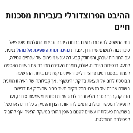
ההיבט הפרוצדורלי בעבירות מסכנות
חיים
בתי המשפט לתעבורה רואים בחומרה יתרה עבירות המגלמות פוטנציאל
סיכון גבוה למשתמשי הדרך. עבירת
נהיגה תחת השפעת אלכוהול
נמנית
עם החמורות שבהן, והמחוקק קבע לה עונש מינימום של שנתיים פסילה,
למעט בנסיבות מיוחדות. אולם, חומרת העבירה מחייבת את רשויות האכיפה
לעמוד בסטנדרטים פרוצדורליים וראייתיים קפדניים ביותר. ההרשעה
מבוססת לרוב על תוצאת בדיקת "הינשוף", אך קבילותה של ראיה זו מותנית
בשורה ארוכה של תנאים: החל מקיום חשד סביר שהצדיק את דרישת
הבדיקה, דרך הסבר מלא וברור לנהג אודות זכויותיו ומשמעות סירובו, ועד
לתפעול המכשיר וכיולו בהתאם להוראות היצרן והפסיקה. כל חריגה או כשל
בשרשרת פעולות זו עשויים לפגום באופן מהותי במשקל הראיה ואף להוביל
לפסילתה המוחלטת.