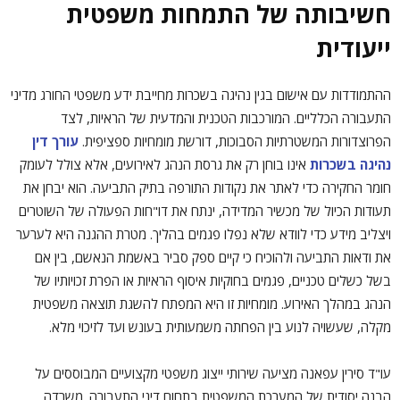
חשיבותה של התמחות משפטית
ייעודית
ההתמודדות עם אישום בגין נהיגה בשכרות מחייבת ידע משפטי החורג מדיני
התעבורה הכלליים. המורכבות הטכנית והמדעית של הראיות, לצד
הפרוצדורות המשטרתיות הסבוכות, דורשת מומחיות ספציפית.
עורך דין
נהיגה בשכרות
אינו בוחן רק את גרסת הנהג לאירועים, אלא צולל לעומק
חומר החקירה כדי לאתר את נקודות התורפה בתיק התביעה. הוא יבחן את
תעודות הכיול של מכשיר המדידה, ינתח את דו"חות הפעולה של השוטרים
ויצליב מידע כדי לוודא שלא נפלו פגמים בהליך. מטרת ההגנה היא לערער
את ודאות התביעה ולהוכיח כי קיים ספק סביר באשמת הנאשם, בין אם
בשל כשלים טכניים, פגמים בחוקיות איסוף הראיות או הפרת זכויותיו של
הנהג במהלך האירוע. מומחיות זו היא המפתח להשגת תוצאה משפטית
מקלה, שעשויה לנוע בין הפחתה משמעותית בעונש ועד לזיכוי מלא.
עו"ד סירין עפאנה מציעה שירותי ייצוג משפטי מקצועיים המבוססים על
הבנה יסודית של המערכת המשפטית בתחום דיני התעבורה. משרדה