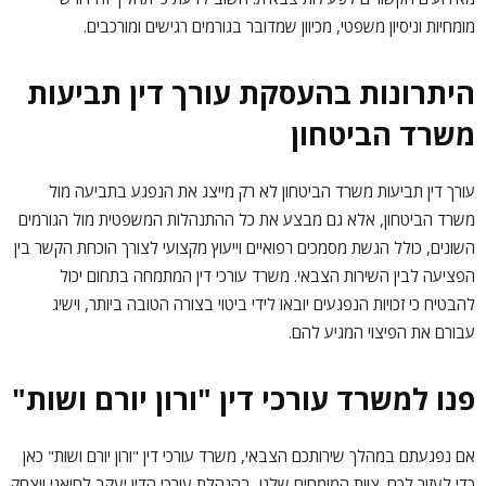
מומחיות וניסיון משפטי, מכיוון שמדובר בגורמים רגישים ומורכבים.
היתרונות בהעסקת עורך דין תביעות
משרד הביטחון
עורך דין תביעות משרד הביטחון לא רק מייצג את הנפגע בתביעה מול
משרד הביטחון, אלא גם מבצע את כל ההתנהלות המשפטית מול הגורמים
השונים, כולל הגשת מסמכים רפואיים וייעוץ מקצועי לצורך הוכחת הקשר בין
הפציעה לבין השירות הצבאי. משרד עורכי דין המתמחה בתחום יכול
להבטיח כי זכויות הנפגעים יובאו לידי ביטוי בצורה הטובה ביותר, וישיג
עבורם את הפיצוי המגיע להם.
פנו למשרד עורכי דין "ורון יורם ושות"
אם נפגעתם במהלך שירותכם הצבאי, משרד עורכי דין "ורון יורם ושות" כאן
כדי לעזור לכם. צוות המומחים שלנו, בהנהלת עורכי הדין יעקב לחיאני ויצחק