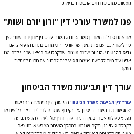
נוספות, כמו ביטוח חיים או ביטוח בריאות.
פנו למשרד עורכי דין "ורון יורם ושות"
אם אתם סובלים מאובדן כושר עבודה, משרד עורכי דין "ורון יורם ושות" כאן
כדי לעזור לכם. עם צוות מיומן של עורכי דין ומומחים בתחום הרפואה, אנו
נדאג להבטיח שהזכויות שלכם מוגנות ושתקבלו את הפיצוי שמגיע לכם. פנו
אלינו עוד היום לקביעת פגישה ונסייע לכם להחזיר את החיים למסלול
התקני.
עורך דין תביעות משרד הביטחון
עורך דין תביעות משרד הביטחון
הוא עורך דין המתמחה בתביעות
שמוגשות נגד משרד הביטחון על נזקי גוף שנגרמו לחיילים, חיילי מילואים או
נפגעי פעולות איבה. במקרה כזה, עורך הדין יכול לעזור להגיש תביעה
לקבלת פיצוי בגין נזקים שנגרמו במהלך השירות הצבאי או כתוצאה
מאירועים הקשורים לפעילות צבאית. חשוב לדעת כי תהליך זה דורש