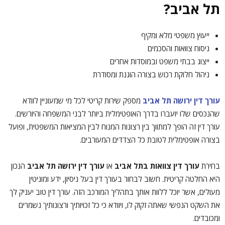
תל אביב?
ייעוץ משפטי מלא ומקיף
ניסוח צוואות והסכמים
ייצוג בבתי משפט ובמוסדות אחרים
ניהול חלוקת רכוש בצורה הוגנת ומסודרת
עורך דין ירושה תל אביב
מספק שירות קריטי לכל מי שמעוניין לוודא
שהנכסים שלו יועברו בדרך האופטימלית ביותר לבני המשפחה והיורשים.
עורך דין זה הופך למתווך בין רצונות המנוח לבין המציאות המשפטית, ופועל
בצורה אופטימלית לטובת כל הצדדים המעורבים.
בחירת
עורך דין צוואות בתל אביב
או
עורך דין ירושה תל אביב
הנכון
היא החלטה קריטית. חשוב לבחור בעורך דין בעל ניסיון, ידע ומוניטין
מעולים, אשר יוכל ללוות אותך בתהליך המורכב הזה. עורך דין טוב יעניק לך
את השקט הנפשי שאתה זקוק לו, ויוודא כי כל זכויותיך ורצונותיך נשמרים
ומכובדים.