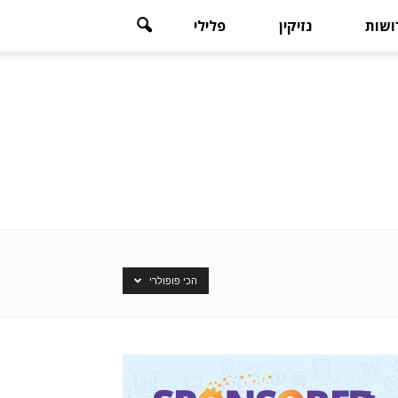
רושות
נזיקין
פלילי
הכי פופולרי