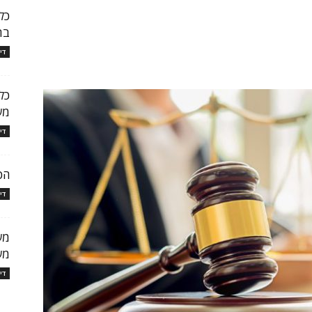
כל
בת
די
כל
מש
די
הכ
די
מש
מש
די