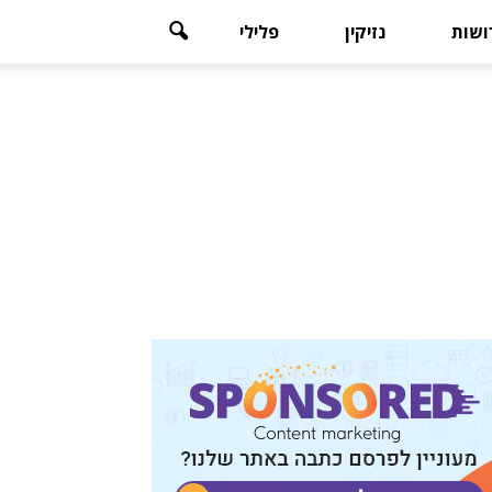
רושות
נזיקין
פלילי