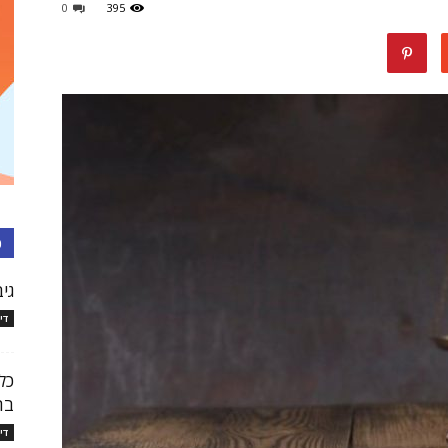
0
395
עורכי
דין
כ
גיב
די
בישראל
כל
בת
די