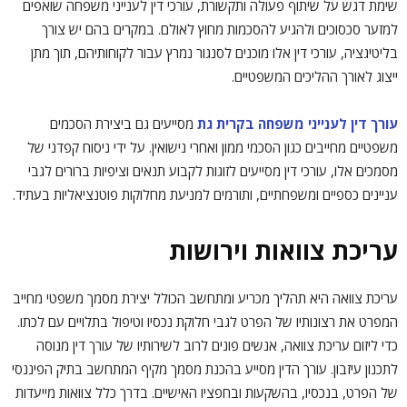
שימת דגש על שיתוף פעולה ותקשורת, עורכי דין לענייני משפחה שואפים
למזער סכסוכים ולהגיע להסכמות מחוץ לאולם. במקרים בהם יש צורך
בליטיגציה, עורכי דין אלו מוכנים לסנגור נמרץ עבור לקוחותיהם, תוך מתן
ייצוג לאורך ההליכים המשפטיים.
עורך דין לענייני משפחה בקרית גת
מסייעים גם ביצירת הסכמים
משפטיים מחייבים כגון הסכמי ממון ואחרי נישואין. על ידי ניסוח קפדני של
מסמכים אלו, עורכי דין מסייעים לזוגות לקבוע תנאים וציפיות ברורים לגבי
עניינים כספיים ומשפחתיים, ותורמים למניעת מחלוקות פוטנציאליות בעתיד.
עריכת צוואות וירושות
עריכת צוואה היא תהליך מכריע ומתחשב הכולל יצירת מסמך משפטי מחייב
המפרט את רצונותיו של הפרט לגבי חלוקת נכסיו וטיפול בתלויים עם לכתו.
כדי ליזום עריכת צוואה, אנשים פונים לרוב לשירותיו של עורך דין מנוסה
לתכנון עיזבון. עורך הדין מסייע בהכנת מסמך מקיף המתחשב בתיק הפיננסי
של הפרט, בנכסיו, בהשקעות ובחפציו האישיים. בדרך כלל צוואות מייעדות