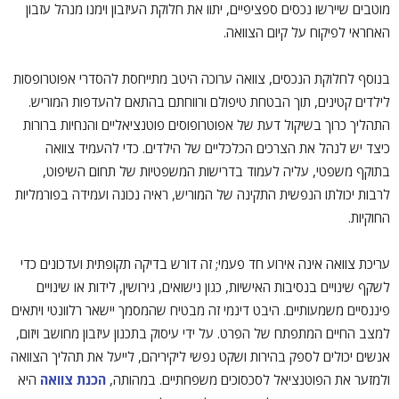
מוטבים שיירשו נכסים ספציפיים, יתוו את חלוקת העיזבון וימנו מנהל עזבון
האחראי לפיקוח על קיום הצוואה.
בנוסף לחלוקת הנכסים, צוואה ערוכה היטב מתייחסת להסדרי אפוטרופסות
לילדים קטינים, תוך הבטחת טיפולם ורווחתם בהתאם להעדפות המוריש.
התהליך כרוך בשיקול דעת של אפוטרופוסים פוטנציאליים והנחיות ברורות
כיצד יש לנהל את הצרכים הכלכליים של הילדים. כדי להעמיד צוואה
בתוקף משפטי, עליה לעמוד בדרישות המשפטיות של תחום השיפוט,
לרבות יכולתו הנפשית התקינה של המוריש, ראיה נכונה ועמידה בפורמליות
החוקיות.
עריכת צוואה אינה אירוע חד פעמי; זה דורש בדיקה תקופתית ועדכונים כדי
לשקף שינויים בנסיבות האישיות, כגון נישואים, גירושין, לידות או שינויים
פיננסיים משמעותיים. היבט דינמי זה מבטיח שהמסמך יישאר רלוונטי ויתאים
למצב החיים המתפתח של הפרט. על ידי עיסוק בתכנון עיזבון מחושב ויזום,
אנשים יכולים לספק בהירות ושקט נפשי ליקיריהם, לייעל את תהליך הצוואה
ולמזער את הפוטנציאל לסכסוכים משפחתיים. במהותה,
הכנת צוואה
היא