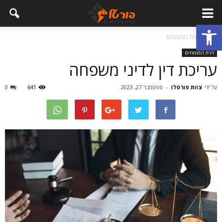
פתח סרגל נגישות
בית
זירת המומחים
זירת המומחים
עריכת דין לדיני משפחה
על ידי
צוות פורטלו
-
ספטמבר 27, 2023
641
0