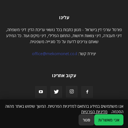
עלינו
פורטל עורכי דין בישראל - מגוון כתבות בכל נושאי עריכת הדין: דיני משפחה,
דיני תעבורה, דיני צוואות וירושות, התחום הפלילי, דיני נזיקים ועוד. כל המידע
שאתם צריכים לדעת על כל סוגיייה משפטית.
יצירת קשר:
office@mekomonet.co.il
עקוב אחרינו
אנו משתמשים במידע בהתאם למדיניות הפרטיות. המשך שימוש באתר מהווה
הסכמה.
מדיניות הפרטיות
פרסום כתבות תוכן
הצהרת נגישות
אני מאשר/ת
סגור
© כל הזכויות שמורות לפורטל עורכי דין בישראלל - portalaw.co.il