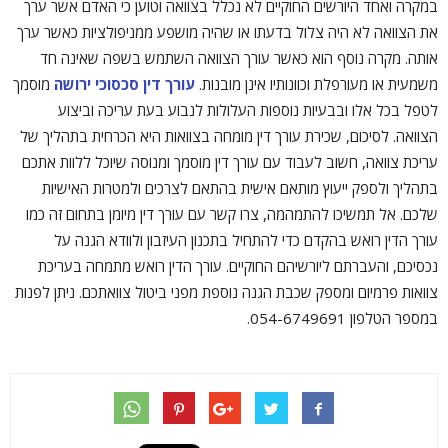
במקרה ואחד היורשים החוקיים לא נכלל בצוואה וטוען כי האדם אשר ערך
את הצוואה לא היה צלול בדעתו או שהיה מושפע ממניפולציות כאשר ערך
אותה. מקרה נוסף הוא כאשר עורך הצוואה השתמש בשפה שאינה חד
משמעית או מעורפלת וכוונותיו אינן מובנות.
עורך דין סכסוכי ירושה
מוסמך
לטפל בכל אלו ובבעיות נוספות העלולות לנבוע בעת עריכה וביצוע
הצוואה. לסיכום, שכירת עורך דין מומחה בצוואות היא הכרחית בתהליך של
עריכת צוואה, חשוב לעבוד עם עורך דין מוסמך ומנוסה שיוכל ללוות אתכם
בתהליך ולספק ייעוץ מותאם אישית בהתאם לצרכים ולמטרות האישיות
שלכם. אל תמשיכו להתמהמה, צרו קשר עם עורך דין מיומן בתחום זה כמו
עורך הדין רואש בהקדם כדי להתחיל בתכנון העיזבון ולוודא הגנה על
נכסיכם, והעברתם ליורשיהם החוקיים. עורך הדין רואש מתמחה בעריכת
צוואות פרמיום ומספק שכבת הגנה נוספת מפני ביטול צוואתכם. ניתן לפנות
במספר הטלפון 054-6749691.