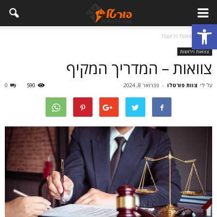
פתח סרגל נגישות
בית
צוואות וירושות
צוואות וירושות
צוואות – המדריך המקיף
על ידי
צוות פורטלו
-
פברואר 8, 2024
590
0