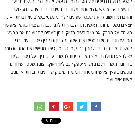
לטפל בתיקים רגישים של הטרדה מינית אצל ילדים ועוד. הגשת תביעה
בנושא היא לא פשוטה ולעתים מלווה בלבטים רבים בהיבט המקצועי
והחברתי. חשוב לדעת שככל שפונים ללייוי משפטי בשלב מוקדם יותר – כך
יוצאים נשכרים יותר. ראשית תהיה בהירות לגבי גובה הפיצוי הכספי האפשרי
העומד על הפרק, את מי תובעים בדיוק (ניתן לעתים לתבוע גם את מבצע
הפגיעה וגם גורמים נוספים אחראים), מה בין זה לבין פיטורין ועוד. כדי
לעשות סדר בדברים ולהבין בדיוק מי נגד מי, כיצד מגישים את התביעה ומה
יש לבצע תחילה מומלץ מאוד לפנות למשרד עורכי דין בעל ניסיון וכלים
בתחום. משרד ויינברג ושות' יספק לכם ליווי וייעוץ, ייצוג משפטי ושירותים
נוספים בפאן האישי והמסחרי. המשרד מעניק שירותים לחברות וארגונים,
לשותפויות ועוד.