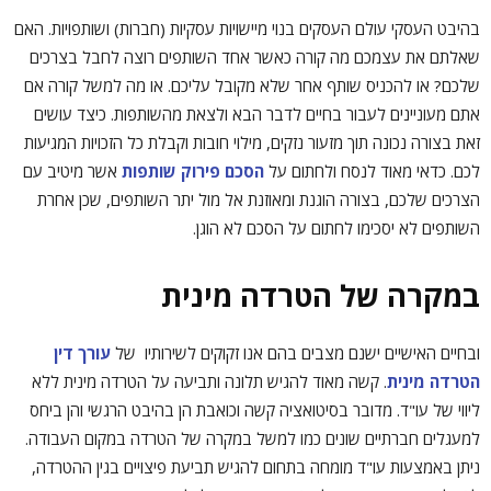
בהיבט העסקי עולם העסקים בנוי מיישויות עסקיות (חברות) ושותפויות. האם
שאלתם את עצמכם מה קורה כאשר אחד השותפים רוצה לחבל בצרכים
שלכם? או להכניס שותף אחר שלא מקובל עליכם. או מה למשל קורה אם
אתם מעוניינים לעבור בחיים לדבר הבא ולצאת מהשותפות. כיצד עושים
זאת בצורה נכונה תוך מזעור נזקים, מילוי חובות וקבלת כל הזכויות המגיעות
לכם. כדאי מאוד לנסח ולחתום על
הסכם
פירוק
שותפות
אשר מיטיב עם
הצרכים שלכם, בצורה הוגנת ומאוזנת אל מול יתר השותפים, שכן אחרת
השותפים לא יסכימו לחתום על הסכם לא הוגן.
במקרה של הטרדה מינית
ובחיים האישיים ישנם מצבים בהם אנו זקוקים לשירותיו של
עורך
דין
הטרדה
מינית
. קשה מאוד להגיש תלונה ותביעה על הטרדה מינית ללא
ליווי של עו"ד. מדובר בסיטואציה קשה וכואבת הן בהיבט הרגשי והן ביחס
למעגלים חברתיים שונים כמו למשל במקרה של הטרדה במקום העבודה.
ניתן באמצעות עו"ד מומחה בתחום להגיש תביעת פיצויים בגין ההטרדה,