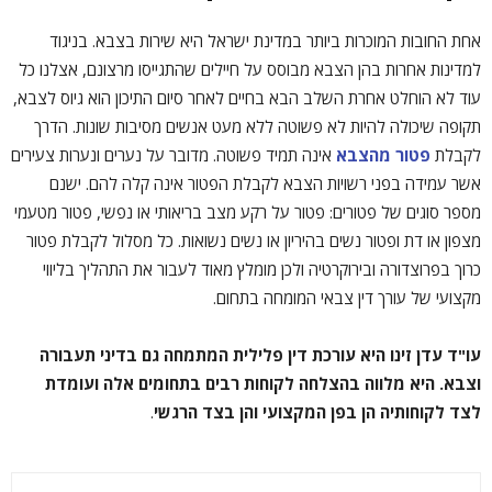
אחת החובות המוכרות ביותר במדינת ישראל היא שירות בצבא. בניגוד
למדינות אחרות בהן הצבא מבוסס על חיילים שהתגייסו מרצונם, אצלנו כל
עוד לא הוחלט אחרת השלב הבא בחיים לאחר סיום התיכון הוא גיוס לצבא,
תקופה שיכולה להיות לא פשוטה ללא מעט אנשים מסיבות שונות. הדרך
לקבלת
פטור מהצבא
אינה תמיד פשוטה. מדובר על נערים ונערות צעירים
אשר עמידה בפני רשויות הצבא לקבלת הפטור אינה קלה להם. ישנם
מספר סוגים של פטורים: פטור על רקע מצב בריאותי או נפשי, פטור מטעמי
מצפון או דת ופטור נשים בהיריון או נשים נשואות. כל מסלול לקבלת פטור
כרוך בפרוצדורה ובירוקרטיה ולכן מומלץ מאוד לעבור את התהליך בליווי
מקצועי של עורך דין צבאי המומחה בתחום.
עו"ד עדן זינו היא עורכת דין פלילית המתמחה גם בדיני תעבורה
וצבא. היא מלווה בהצלחה לקוחות רבים בתחומים אלה ועומדת
לצד לקוחותיה הן בפן המקצועי והן בצד הרגשי
.