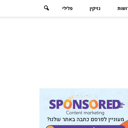
רושות
נזיקין
פלילי