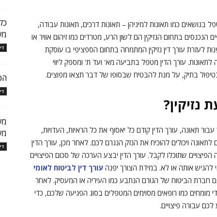
כל
 בנושאים כמו תאונות למיניהן – תאונות דרכים, תאונות עבודה,
מש
ם הנכנסים בתחום הנזיקין הם לשון הרע, מטרדים כמו זיהום אוויר או
די
ות לעזרת עורך דין נזיקין המתמחה בתחום הספציפי בו עוסקת
תאונות. עורך הדין מטפל בתביעה מא' ועד ת' ומספק ליווי
 בטיפול בתיק, על מנת להבטיח שבסופו של דבר תצאו מפוצים.
הכ
די
נזיקין?
מש
ור תאונה, עורך הדין קודם כל יאסוף את כל הראיות, העדויות,
מש
לתאונה ויכולים להוכיח את הנזק הנגרם לכם. לאחר מכן, עורך הדין
די
פיצויים שתוכלו לקבל. עורך הדין יבצע הערכה של סכום הפיצויים
להגיש אותה או לא. במידת הצורך יפנה
עורך דין לביטוח לאומי
 חברת הביטוח של הגורם הנתבע כמו העיריה או המעסיק. לאחר
 מומחים כמו רופאים מסוימים המטפלים בסוג הפגיעה שלכם, כדי
כם עבורה פיצויים.