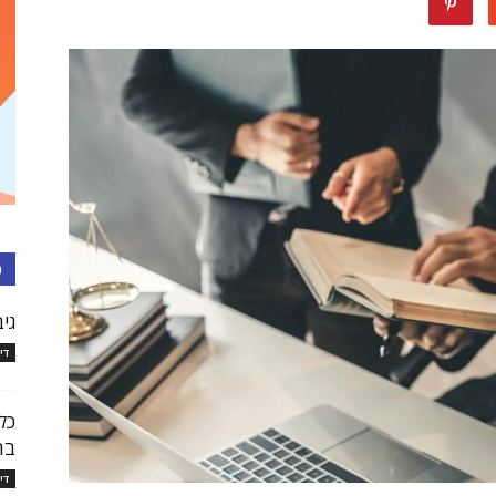
עורכי
דין
כ
גיב
די
בישראל
כל
בת
די