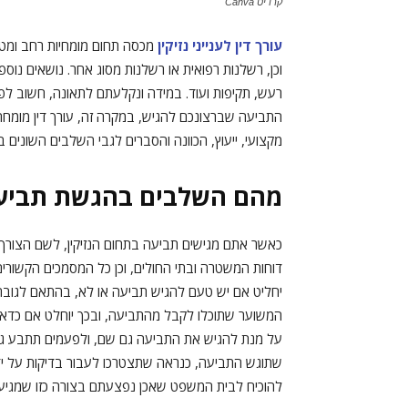
קרדיט Canva
עורך דין לענייני נזיקין
מכסה תחום מומחיות רחב ומטפל
וכן, רשלנות רפואית או רשלנות מסוג אחר. נושאים נוספי
רעש, תקיפות ועוד. במידה ונקלעתם לתאונה, חשוב לפנ
התביעה שברצונכם להגיש, במקרה זה, עורך דין מומחה ל
מקצועי, ייעוץ, הכוונה והסברים לגבי השלבים השונים
מהם השלבים בהגשת תביעת 
כאשר אתם מגישים תביעה בתחום הנזיקין, לשם הצורך עב
דוחות המשטרה ובתי החולים, וכן כל המסמכים הקשורים 
יחליט אם יש טעם להגיש תביעה או לא, בהתאם לגובה ה
המשוער שתוכלו לקבל מהתביעה, ובכך יוחלט אם כדאי 
על מנת להגיש את התביעה גם שם, ולפעמים תתבע גם
שתוגש התביעה, כנראה שתצטרכו לעבור בדיקות על ידי
להוכיח לבית המשפט שאכן נפצעתם בצורה כזו שמגיע ל