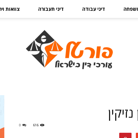
משפחה
דיני עבודה
דיני תעבורה
צוואות וי
פורטל
זיקין
0
616