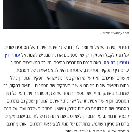
Credit: Pixabay.com
הבירוקרטיה בישראל ומחוצה לה, דורשת לעיתים אימות של מסמכים שונים.
על מנת לקבל העתק חוקי של מסמכים או תרגומם, יש לפנות אל
עורך דין
נוטריון בחיפה
, באם הנכם מתגוררים בחיפה. משרד המשפטים מסמיך
עורכי דין לתפקיד נוטריונים, שמטרתם היא לבצע אימות של מסמכים,
אישורם ועריכתם, זאת על פי החוק במדינת ישראל. תפקיד הנוטריון כולל
בתוכו נושאים שונים ביניהם אישורי העתקים של מסמכים – תואם למקור, כך
שמדובר בעותק מדויק של מסמך המקור שהוצג, אימותי חתימות על כל מיני
מסמכים, וכן אישור אמיתותו של ייפוי כח. לעיתים הנוטריון עוסק גם בתרגום
מסמכים שונים לדוגמת תעודות לידה, נישואין, מסמכי השכלה ועוד. על מנת
לבצע תרגומים, על הנוטריון לשלוט בשה אותה נדרש לתרגם. ישנם מקרים
בהם הנוטריון משתמש במתרגם על מנת לבצע את התרגום, ואותו מתרגם
מוחתם על אישור כי הוא שולט בשפות.