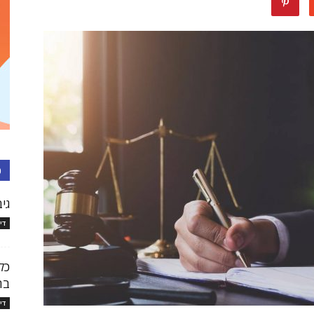
עורכי
דין
כ
גיב
די
בישראל
כל
בת
די