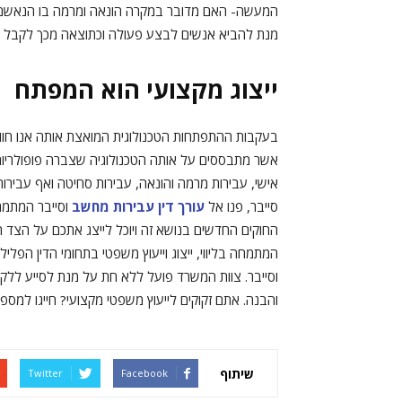
המעשה- האם מדובר במקרה הונאה ומרמה בו הנאשם ה
מנת להביא אנשים לבצע פעולה וכתוצאה מכך לקבל טובת
ייצוג מקצועי הוא המפתח
בעקבות ההתפתחות הטכנולוגית המואצת אותה אנו חוו
אשר מתבססים על אותה הטכנולוגיה שצברה פופולריות. 
אישי, עבירות מרמה והונאה, עבירות סחיטה ואף עביר
סייבר, פנו אל
עורך דין עבירות מחשב
וסייבר המתמחה
החוקים החדשים בנושא זה ויוכל לייצג אתכם על הצד הטו
המתמחה בליווי, ייצוג וייעוץ משפטי בתחומי הדין הפליל
וסייבר. צוות המשרד פועל ללא חת על מנת לסייע ללקוח
והבנה. אתם זקוקים לייעוץ משפטי מקצועי? חייגו למספ
שיתוף
Twitter
Facebook