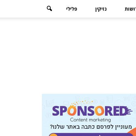
רושות
נזיקין
פלילי