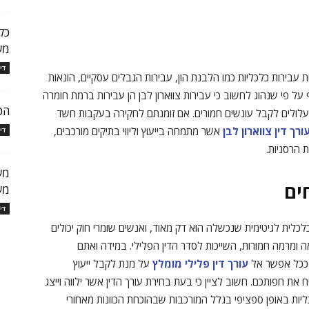
כל
מש
די
ת עבירות כלכליות כמו הלבנת הון, עבירות הגבלים עסקיים, הונאות
 על פי שנהוג לחשוב כי עבירות צווארון לבן הן עבירות ברמת חומרה
הכ
עלולים לקבל עונשים חמורים. אם זומנתם לחקירה בעקבות חשד
ורך דין צווארון לבן
אשר מתמחה בייעוץ וליווי בתיקים מורכבים,
די
 הרסניות.
מש
ים
מש
די
כלכלית לגיטימית שנכשלה הוא דק מאוד, ואנשים שומרי חוק יכולים
ומרמה חמורות, השייכות לסדר הדין הפלילי. במידה ואתם
 ככל אפשר אל
עורך דין פלילי מומלץ
על מנת לקבל ייעוץ
יח את חפותכם. חשוב לציין כי בעת בחירת עורך הדין אשר ילווה וייצג
יות באופן ספציפי בגלל המורכבות שבהוכחת הכוונות מאחורי